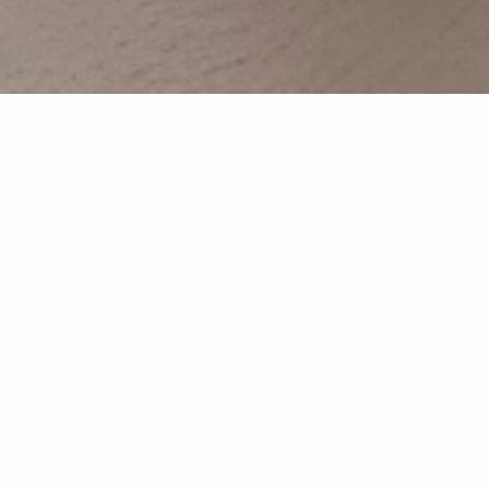
Dettagli di progetto
Cliente
Privato
Ubicazione
Comune di Torino (TO), Piemonte
Anno
2023
Servizi
Progettazione esecutiva
Superficie
87 mq